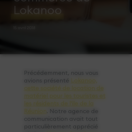
Lokanoo
15 avril 2018
Précédemment, nous vous
avions présenté
Lokanoo,
cette société de location de
matériel pour les touristes et
les résidents de l'ile de la
Réunion
. Notre agence de
communication avait tout
particulièrement apprécié