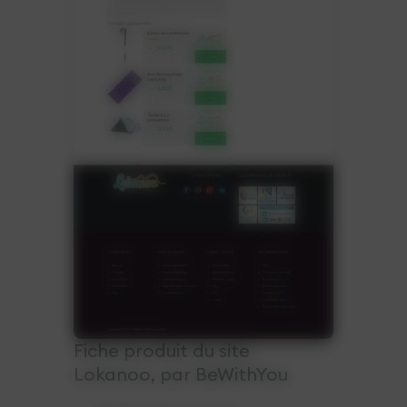
Fiche produit du site
Lokanoo, par BeWithYou