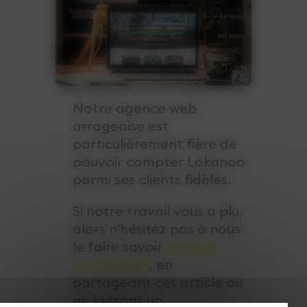
Notre agence web
arrageoise est
particulièrement fière de
pouvoir compter Lokanoo
parmi ses clients fidèles.
Si notre travail vous a plu,
alors n'hésitez pas à nous
le faire savoir
en nous
contactant
, en
partageant cet article ou
en laissant un